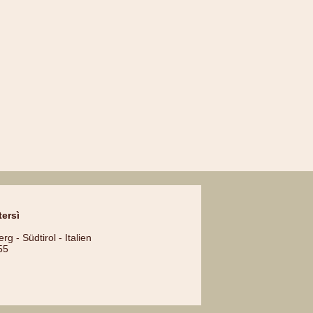
ersì
g - Südtirol - Italien
55